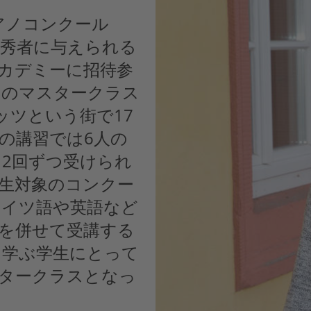
アノコンクール
優秀者に与えられる
アカデミーに招待参
このマスタークラス
ッツという街で17
の講習では6人の
2回ずつ受けられ
生対象のコンクー
ドイツ語や英語など
を併せて受講する
を学ぶ学生にとって
タークラスとなっ