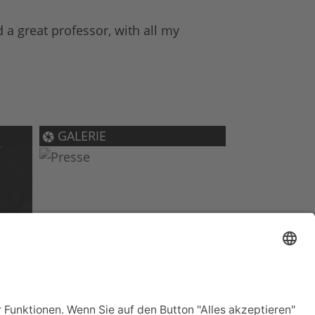
a great professor, with all my
GALERIE
AUN