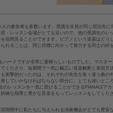
本人の参加者も多数います。受講生全員が同じ宿泊先に
練習・レッスン会場がとても近いので、他の受講生のレ
勢を垣間見ることができます。ピアノという楽器はどう
得られることは、同じ目標に向かって努力する同士の絆
もハードですが非常に素晴らしいものでした。マスター
えてくださり、短期間で一気に幅広い音楽解釈と表現方
ても衝撃的だったのは、それぞれの先生が各々違う曲の
改善していかなければならない部分に、とても深いとこ
生のレッスンを一気に受けることができるPIANALEア
的確な指導と豊かな音楽をもってレッスンをしてくださる
講習期間中に私たちに与えられる演奏機会がとても豊富な