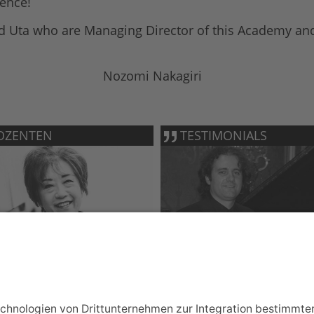
ience!
nd Uta who are Managing Director of this Academy and 
Nozomi Nakagiri
OZENTEN
TESTIMONIALS
JOSU DE SOL
YONG HI MOON