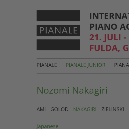
INTERNA
PIANO A
21. JULI 
FULDA, 
Hauptmenü und Suche
PIANALE
PIANALE JUNIOR
PIANA
Untermenü
Nozomi Nakagiri
AMI
GOLOD
NAKAGIRI
ZIELINSKI
Japanese