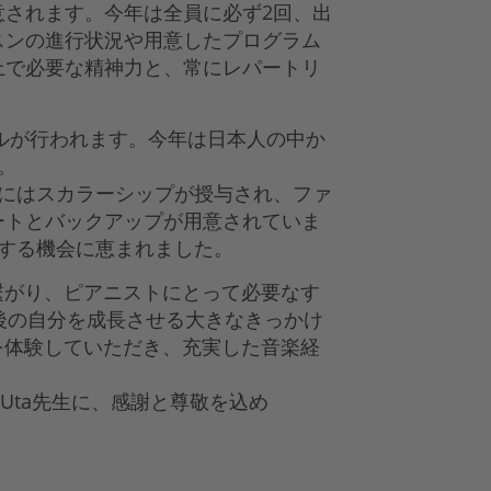
されます。今年は全員に必ず2回、出
スンの進行状況や用意したプログラム
上で必要な精神力と、常にレパートリ
ルが行われます。今年は日本人の中か
。
にはスカラーシップが授与され、ファ
ートとバックアップが用意されていま
する機会に恵まれました。
い繋がり、ピアニストにとって必要なす
後の自分を成長させる大きなきっかけ
さを体験していただき、充実した音楽経
d Uta先生に、感謝と尊敬を込め