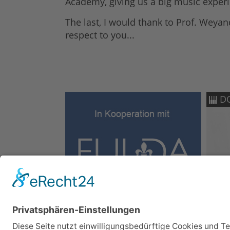
Academy, giving us a big music exper
The last, I would thank to Prof. Weya
respect to you...
D