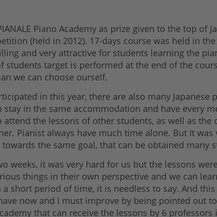
e PIANALE Piano Academy as prize given to the top of J
tion (held in 2012). 17-days course was held in the c
filling and very attractive for students learning the p
f students target is performed at the end of the cour
an we can choose ourself.
ticipated in this year, there are also many Japanese
to stay in the same accommodation and have every me
attend the lessons of other students, as well as the 
other. Pianist always have much time alone. But It wa
ve towards the same goal, that can be obtained many 
 weeks, it was very hard for us but the lessons were 
various things in their own perspective and we can lea
a short period of time, it is needless to say. And this 
ave now and I must improve by being pointed out to 6 pr
cademy that can receive the lessons by 6 professors i