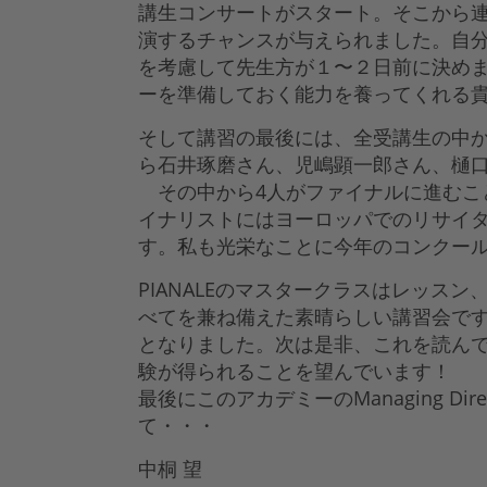
講生コンサートがスタート。そこから
演するチャンスが与えられました。自
を考慮して先生方が１〜２日前に決め
ーを準備しておく能力を養ってくれる
そして講習の最後には、全受講生の中か
ら石井琢磨さん、児嶋顕一郎さん、樋口
その中から4人がファイナルに進むこ
イナリストにはヨーロッパでのリサイ
す。私も光栄なことに今年のコンクー
PIANALEのマスタークラスはレッ
べてを兼ね備えた素晴らしい講習会です
となりました。次は是非、これを読んで
験が得られることを望んでいます！
最後にこのアカデミーのManaging D
て・・・
中桐 望