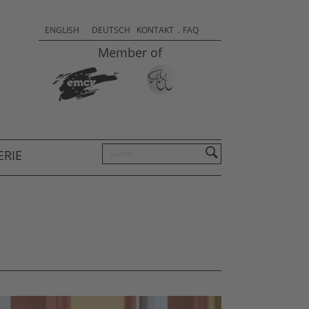
Sprachauswahl & Kontakt
Select
ENGLISH
DEUTSCH
KONTAKT
.
FAQ
your
Member of
language
Suchen
ERIE