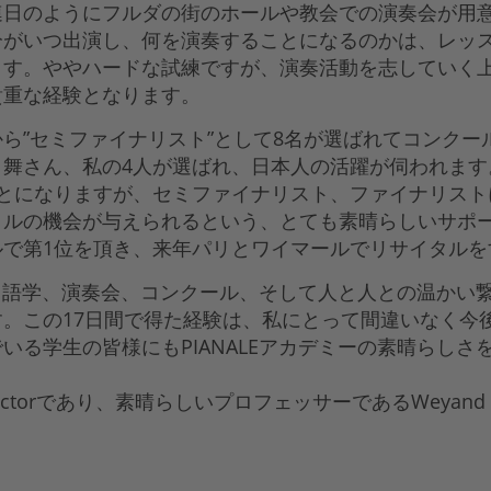
連日のようにフルダの街のホールや教会での演奏会が用意
分がいつ出演し、何を演奏することになるのかは、レッ
ます。ややハードな試練ですが、演奏活動を志していく
貴重な経験となります。
ら”セミファイナリスト”として8名が選ばれてコンクー
舞さん、私の4人が選ばれ、日本人の活躍が伺われます
とになりますが、セミファイナリスト、ファイナリスト
タルの機会が与えられるという、とても素晴らしいサポ
ルで第1位を頂き、来年パリとワイマールでリサイタルを
スン、語学、演奏会、コンクール、そして人と人との温か
。この17日間で得た経験は、私にとって間違いなく今
いる学生の皆様にもPIANALEアカデミーの素晴らし
irectorであり、素晴らしいプロフェッサーであるWeyan