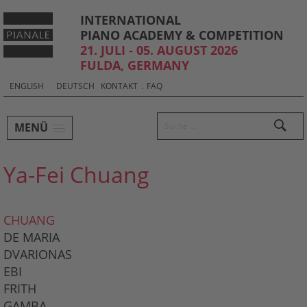
INTERNATIONAL
PIANO ACADEMY & COMPETITION
21. JULI - 05. AUGUST 2026
FULDA, GERMANY
Sprachauswahl & Kontakt
Select
ENGLISH
DEUTSCH
KONTAKT
.
FAQ
your
language
Hauptmenü und Suche
Suchen
MENÜ
Untermenü
Ya-Fei Chuang
CHUANG
DE MARIA
DVARIONAS
EBI
FRITH
GAMBA