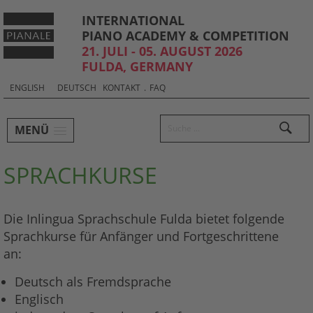
INTERNATIONAL
PIANO ACADEMY & COMPETITION
21. JULI - 05. AUGUST 2026
FULDA, GERMANY
Sprachauswahl & Kontakt
Select
ENGLISH
DEUTSCH
KONTAKT
.
FAQ
your
language
Hauptmenü und Suche
Suchen
MENÜ
Untermenü
SPRACHKURSE
Die Inlingua Sprachschule Fulda bietet folgende
Sprachkurse für Anfänger und Fortgeschrittene
an:
Deutsch als Fremdsprache
Englisch