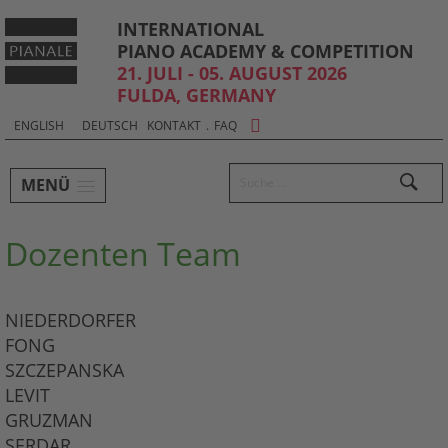
INTERNATIONAL
PIANO ACADEMY & COMPETITION
21. JULI - 05. AUGUST 2026
FULDA, GERMANY
Sprachauswahl & Kontakt
Select
ENGLISH
DEUTSCH
KONTAKT
.
FAQ
your
Hauptmenü und Suche
language
Suchen
MENÜ
Untermenü
Dozenten Team
NIEDERDORFER
FONG
SZCZEPANSKA
LEVIT
GRUZMAN
SERDAR