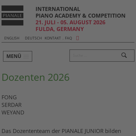
INTERNATIONAL
PIANO ACADEMY & COMPETITION
21. JULI - 05. AUGUST 2026
FULDA, GERMANY
Sprachauswahl & Kontakt
Select
ENGLISH
DEUTSCH
KONTAKT
.
FAQ
your
Hauptmenü und Suche
language
Suchen
MENÜ
Untermenü
Dozenten 2026
FONG
SERDAR
WEYAND
Das Dozententeam der PIANALE JUNIOR bilden