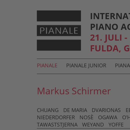
INTERNA
PIANO A
21. JULI 
FULDA, 
Hauptmenü und Suche
PIANALE
PIANALE JUNIOR
PIANA
Untermenü
Markus Schirmer
CHUANG
DE MARIA
DVARIONAS
E
NIEDERDORFER
NOSÈ
OGAWA
O’
TAWASTSTJERNA
WEYAND
YOFFE