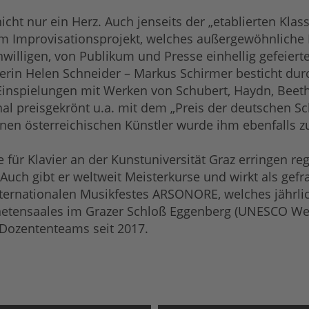
icht nur ein Herz. Auch jenseits der „etablierten Klas
nem Improvisationsprojekt, welches außergewöhnliche 
enwilligen, von Publikum und Presse einhellig gefeie
erin Helen Schneider – Markus Schirmer besticht du
CD-Einspielungen mit Werken von Schubert, Haydn, Bee
al preisgekrönt u.a. mit dem „Preis der deutschen Scha
en österreichischen Künstler wurde ihm ebenfalls zu
e für Klavier an der Kunstuniversität Graz erringen 
uch gibt er weltweit Meisterkurse und wirkt als gefra
nternationalen Musikfestes ARSONORE, welches jährlic
tensaales im Grazer Schloß Eggenberg (UNESCO Welt
 Dozententeams seit 2017.