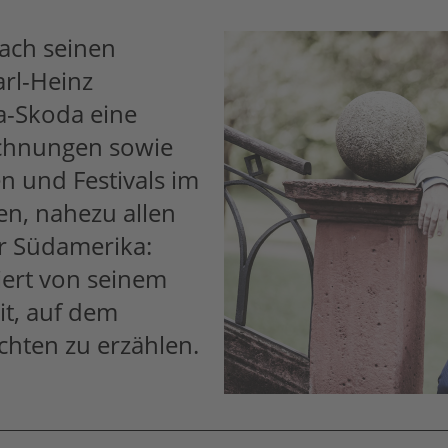
nach seinen
arl-Heinz
a-Skoda eine
ichnungen sowie
n und Festivals im
ien, nahezu allen
r Südamerika:
niert von seinem
it, auf dem
chten zu erzählen.