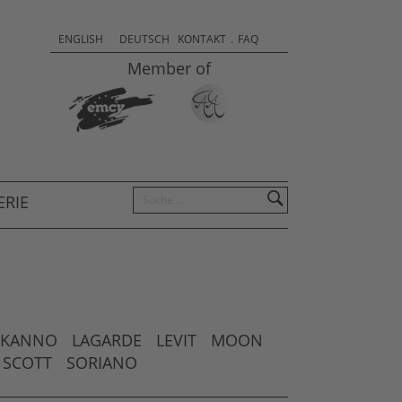
Sprachauswahl & Kontakt
Select
ENGLISH
DEUTSCH
KONTAKT
.
FAQ
your
Member of
language
Suchen
ERIE
KANNO
LAGARDE
LEVIT
MOON
SCOTT
SORIANO