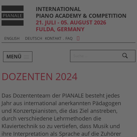
INTERNATIONAL
PIANO ACADEMY & COMPETITION
21. JULI - 05. AUGUST 2026
FULDA, GERMANY
Sprachauswahl & Kontakt
Select
ENGLISH
DEUTSCH
KONTAKT
.
FAQ
your
Hauptmenü und Suche
language
Suchen
MENÜ
Untermenü
DOZENTEN 2024
Das Dozententeam der PIANALE besteht jedes
Jahr aus international anerkannten Pädagogen
und Konzertpianisten, die das Ziel anstreben,
durch verschiedene Lehrmethoden die
Klaviertechnik so zu vertiefen, dass Musik und
ihre Interpretation als Sprache auf die Zuhörer