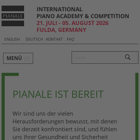
INTERNATIONAL
PIANO ACADEMY & COMPETITION
21. JULI - 05. AUGUST 2026
FULDA, GERMANY
Sprachauswahl & Kontakt
Select
ENGLISH
DEUTSCH
KONTAKT
.
FAQ
your
language
Hauptmenü und Suche
Suchen
MENÜ
Untermenü
PIANALE IST BEREIT
Wir sind uns der vielen
Herausforderungen bewusst, mit denen
Sie derzeit konfrontiert sind, und fühlen
uns Ihrer Gesundheit und Sicherheit